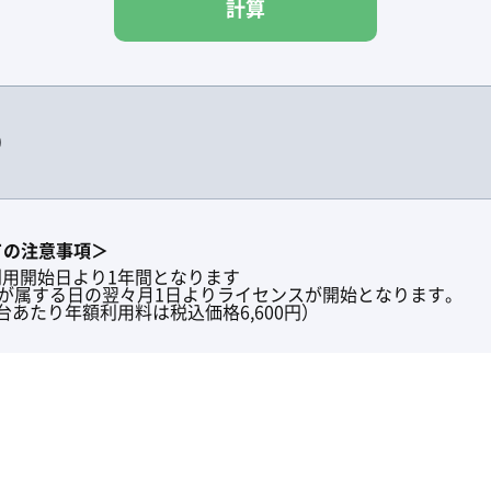
計算
）
いての注意事項＞
用開始日より1年間となります
日が属する日の翌々月1日よりライセンスが開始となります。
あたり年額利用料は税込価格6,600円）